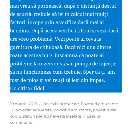
mai vrea să pornească, după o distanţă destul
de scurtă, trebuie să iei în calcul mai mulţi
factori. Începe prin a verifica dacă mai ai
benzină. După aceea verifică filtrul şi vezi dacă
are vreo problemă. Vezi poate ai ceva la
garnitura de chiuloasă. Dacă nici una dintre
toate acestea nu e, înseamnă că poate ai
probleme la rezervor şi/sau pompa de injecţie
să nu funcţioneze cum trebuie. Sper că ţi-am
fost de folos și vei reuși să ieși din impas.
Un cititor fidel.
Publicat
Categorii
19 martie 2019
Povestiri adevărate
,
Povestiri amuzante
pe
Etichete
povestiri adevărate
,
povestiri amuzante
,
povestiri din
cuplu
,
sfaturi pentru neveste înșelate
Lasă un
la
comentariu
Povestiri