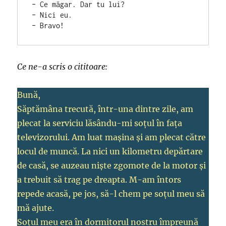
– Ce măgar. Dar tu lui?
– Nici eu.
– Bravo! 
Ce ne-a scris o cititoare:
Bună,
Săptămâna trecută, într-una dintre zile, am
plecat la serviciu lăsându-mi soţul în faţa
televizorului. Am luat maşina şi am plecat către
locul de muncă. La nici un kilometru depărtare
de casă, se auzeau nişte zgomote de la motor şi
a trebuit să trag pe dreapta. M-am întors
repede acasă, pe jos, să-l chem pe soţul meu să
mă ajute.
Soţul meu era în dormitorul nostru împreună