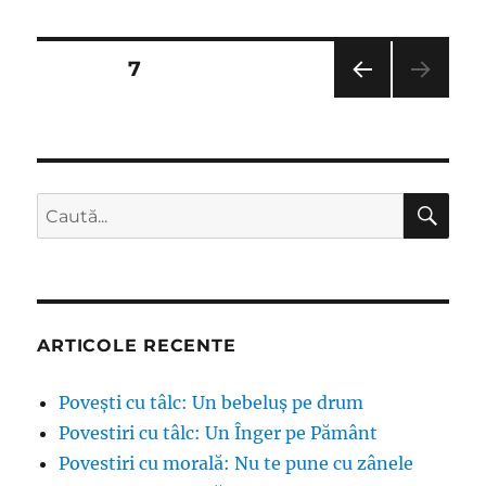
adevărate:
Aventurile
trecute
Navigare
PAGINĂ
7
PAGI
în
NA
ANT
articole
ERIO
ARĂ
CĂ
Caută
după:
ARTICOLE RECENTE
Povești cu tâlc: Un bebeluș pe drum
Povestiri cu tâlc: Un Înger pe Pământ
Povestiri cu morală: Nu te pune cu zânele