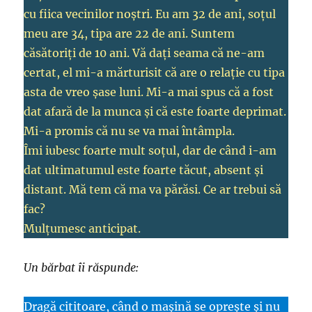
cu fiica vecinilor noştri. Eu am 32 de ani, soţul
meu are 34, tipa are 22 de ani. Suntem
căsătoriţi de 10 ani. Vă daţi seama că ne-am
certat, el mi-a mărturisit că are o relaţie cu tipa
asta de vreo șase luni. Mi-a mai spus că a fost
dat afară de la munca şi că este foarte deprimat.
Mi-a promis că nu se va mai întâmpla.
Îmi iubesc foarte mult soţul, dar de când i-am
dat ultimatumul este foarte tăcut, absent şi
distant. Mă tem că ma va părăsi. Ce ar trebui să
fac?
Mulţumesc anticipat.
Un bărbat îi răspunde:
Dragă cititoare, când o maşină se opreşte şi nu